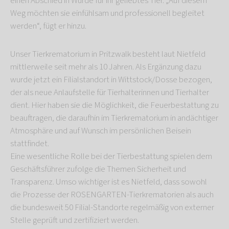
einen Abschied in Würde für ihr geliebtes Tier. „Auf diesem
Weg möchten sie einfühlsam und professionell begleitet
werden“, fügt er hinzu.
Unser Tierkrematorium in Pritzwalk besteht laut Nietfeld
mittlerweile seit mehr als 10 Jahren. Als Ergänzung dazu
wurde jetzt ein Filialstandort in Wittstock/Dosse bezogen,
der als neue Anlaufstelle für Tierhalterinnen und Tierhalter
dient. Hier haben sie die Möglichkeit, die Feuerbestattung zu
beauftragen, die daraufhin im Tierkrematorium in andächtiger
Atmosphäre und auf Wunsch im persönlichen Beisein
stattfindet.
Eine wesentliche Rolle bei der Tierbestattung spielen dem
Geschäftsführer zufolge die Themen Sicherheit und
Transparenz. Umso wichtiger ist es Nietfeld, dass sowohl
die Prozesse der ROSENGARTEN-Tierkrematorien als auch
die bundesweit 50 Filial-Standorte regelmäßig von externer
Stelle geprüft und zertifiziert werden.