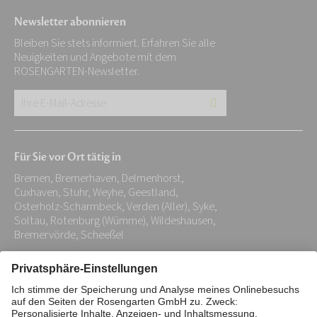
Newsletter abonnieren
Bleiben Sie stets informiert. Erfahren Sie alle
Neuigkeiten und Angebote mit dem
ROSENGARTEN-Newsletter.
Ihre
E-
Mail-
Für Sie vor Ort tätig in
Adresse:
Bremen, Bremerhaven, Delmenhorst,
*
Cuxhaven, Stuhr, Weyhe, Geestland,
Osterholz-Scharmbeck, Verden (Aller), Syke,
Soltau, Rotenburg (Wümme), Wildeshausen,
Bremervörde, Scheeßel
Impressum
Datenschutz
Stiftung
Interne Meldestelle
Zahlungsmittel