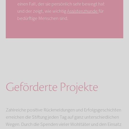
einen Fall, der sie persönlich sehr bewegt hat
und der zeigt, wie wichtig
Assistenzhunde
für
bedürftige Menschen sind.
Geförderte Projekte
Zahlreiche positive Rückmeldungen und Erfolgsgeschichten
erreichen die Stiftung jeden Tag auf ganz unterschiedlichen
Wegen. Durch die Spenden vieler Wohltäter und den Einsatz