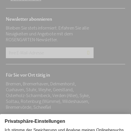
Newsletter abonnieren
Bleiben Sie stets informiert. Erfahren Sie alle
Neuigkeiten und Angebote mit dem
ROSENGARTEN-Newsletter.
Ihre
E-
Mail-
Für Sie vor Ort tätig in
Adresse:
Bremen, Bremerhaven, Delmenhorst,
*
Cuxhaven, Stuhr, Weyhe, Geestland,
Osterholz-Scharmbeck, Verden (Aller), Syke,
Soltau, Rotenburg (Wümme), Wildeshausen,
Bremervörde, Scheeßel
Impressum
Datenschutz
Stiftung