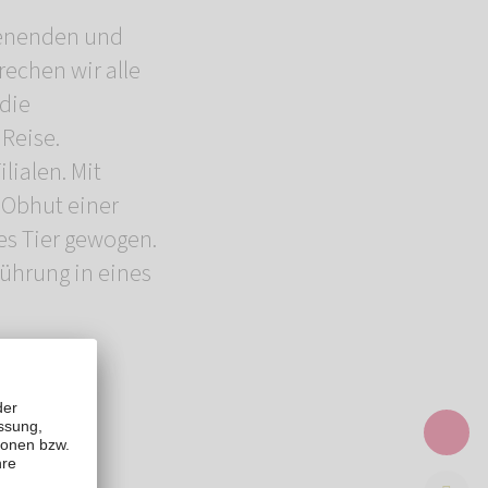
chenenden und
rechen wir alle
die
 Reise.
lialen. Mit
 Obhut einer
es Tier gewogen.
führung in eines