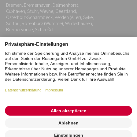
Bremen, Bremerhaven, Delmenhorst,
*
Cuxhaven, Stuhr, Weyhe, Geestland,
Osterholz-Scharmbeck, Verden (Aller), Syke,
Soltau, Rotenburg (Wümme), Wildeshausen,
Bremervörde, Scheeßel
Impressum
Datenschutz
Stiftung
Interne Meldestelle
Zahlungsmittel
Vertrag widerrufen
Barrierefreiheitserklärung
Cookie/Tracking-Einstellungen
© 2026 ROSENGARTEN-Tierbestattung