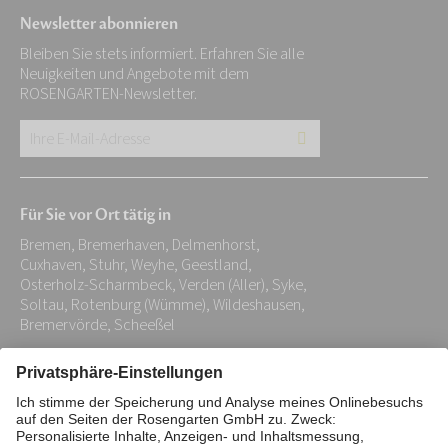
Newsletter abonnieren
Bleiben Sie stets informiert. Erfahren Sie alle
Neuigkeiten und Angebote mit dem
ROSENGARTEN-Newsletter.
Ihre
E-
Mail-
Für Sie vor Ort tätig in
Adresse:
Bremen, Bremerhaven, Delmenhorst,
*
Cuxhaven, Stuhr, Weyhe, Geestland,
Osterholz-Scharmbeck, Verden (Aller), Syke,
Soltau, Rotenburg (Wümme), Wildeshausen,
Bremervörde, Scheeßel
Impressum
Datenschutz
Stiftung
Interne Meldestelle
Zahlungsmittel