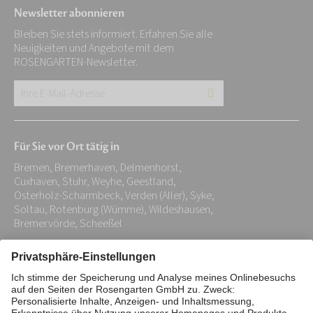
Newsletter abonnieren
Bleiben Sie stets informiert. Erfahren Sie alle
Neuigkeiten und Angebote mit dem
ROSENGARTEN-Newsletter.
Ihre
E-
Mail-
Für Sie vor Ort tätig in
Adresse:
Bremen, Bremerhaven, Delmenhorst,
*
Cuxhaven, Stuhr, Weyhe, Geestland,
Osterholz-Scharmbeck, Verden (Aller), Syke,
Soltau, Rotenburg (Wümme), Wildeshausen,
Bremervörde, Scheeßel
Impressum
Datenschutz
Stiftung
Interne Meldestelle
Zahlungsmittel