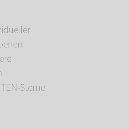
idueller
rbenen
ere
n
TEN-Sterne