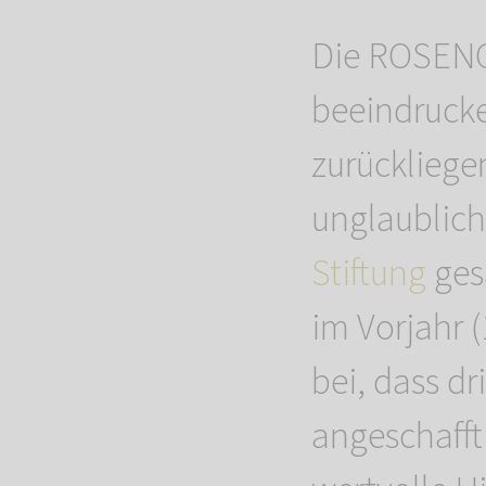
Die ROSENG
beeindrucken
zurückliege
unglaublic
Stiftung
ges
im Vorjahr 
bei, dass d
angeschafft