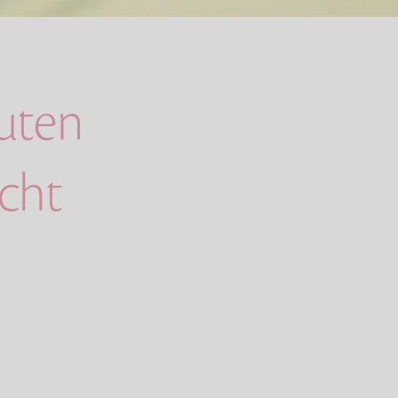
guten
cht