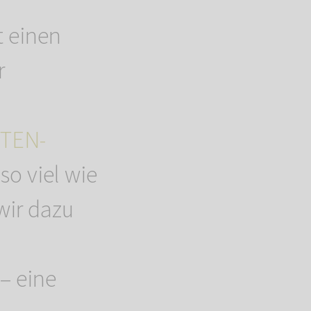
 einen
r
TEN-
o viel wie
wir dazu
– eine