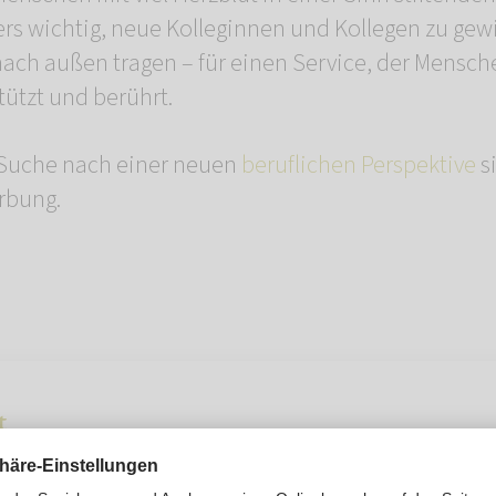
ers wichtig, neue Kolleginnen und Kollegen zu gew
ach außen tragen – für einen Service, der Mensc
ützt und berührt.
 Suche nach einer neuen
beruflichen Perspektive
si
rbung.
t