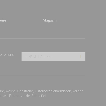
eise
Magazin
keiten und
Ihre
E-
Mail-
Adresse:
*
hr, Weyhe, Geestland, Osterholz-Scharmbeck, Verden
hausen, Bremervörde, Scheeßel