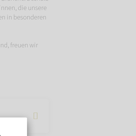
innen, die unsere
hen in besonderen
nd, freuen wir