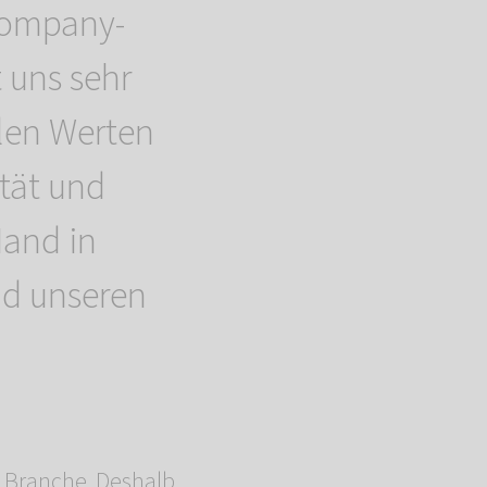
Company-
 uns sehr
alen Werten
tät und
Hand in
nd unseren
n Branche. Deshalb