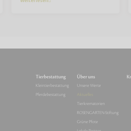
Weiterlesen
Tierbestattung
Über uns
Kr
Kleintierbestattung
Unsere Werte
Pferdebestattung
Aktuelles
Tierkrematorien
ROSENGARTEN-Stiftung
Grüne Pfote
Lokale Partner