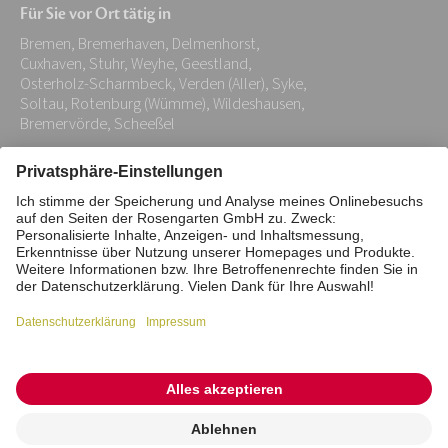
Für Sie vor Ort tätig in
Adresse:
Bremen, Bremerhaven, Delmenhorst,
*
Cuxhaven, Stuhr, Weyhe, Geestland,
Osterholz-Scharmbeck, Verden (Aller), Syke,
Soltau, Rotenburg (Wümme), Wildeshausen,
Bremervörde, Scheeßel
Impressum
Datenschutz
Stiftung
Interne Meldestelle
Zahlungsmittel
Vertrag widerrufen
Barrierefreiheitserklärung
Cookie/Tracking-Einstellungen
© 2026 ROSENGARTEN-Tierbestattung