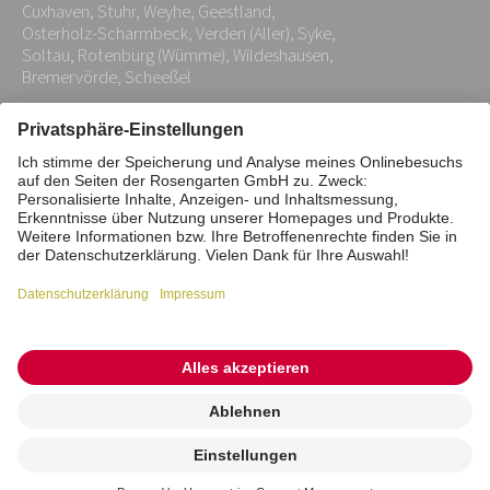
*
Cuxhaven, Stuhr, Weyhe, Geestland,
Osterholz-Scharmbeck, Verden (Aller), Syke,
Soltau, Rotenburg (Wümme), Wildeshausen,
Bremervörde, Scheeßel
Impressum
Datenschutz
Stiftung
Interne Meldestelle
Zahlungsmittel
Vertrag widerrufen
Barrierefreiheitserklärung
Cookie/Tracking-Einstellungen
© 2026 ROSENGARTEN-Tierbestattung
Kremierung