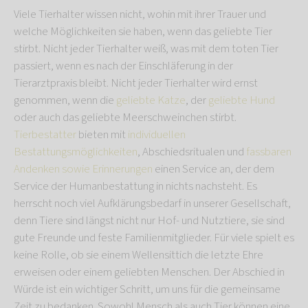
Viele Tierhalter wissen nicht, wohin mit ihrer Trauer und
welche Möglichkeiten sie haben, wenn das geliebte Tier
stirbt. Nicht jeder Tierhalter weiß, was mit dem toten Tier
passiert, wenn es nach der Einschläferung in der
Tierarztpraxis bleibt. Nicht jeder Tierhalter wird ernst
genommen, wenn die
geliebte Katze
, der
geliebte Hund
oder auch das geliebte Meerschweinchen stirbt.
Tierbestatter
bieten mit
individuellen
Bestattungsmöglichkeiten
, Abschiedsritualen und
fassbaren
Andenken sowie Erinnerungen
einen Service an, der dem
Service der Humanbestattung in nichts nachsteht. Es
herrscht noch viel Aufklärungsbedarf in unserer Gesellschaft,
denn Tiere sind längst nicht nur Hof- und Nutztiere, sie sind
gute Freunde und feste Familienmitglieder. Für viele spielt es
keine Rolle, ob sie einem Wellensittich die letzte Ehre
erweisen oder einem geliebten Menschen. Der Abschied in
Würde ist ein wichtiger Schritt, um uns für die gemeinsame
Zeit zu bedanken. Sowohl Mensch als auch Tier können eine