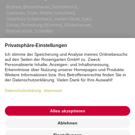
Adresse:
Bremen, Bremerhaven, Delmenhorst,
*
Cuxhaven, Stuhr, Weyhe, Geestland,
Osterholz-Scharmbeck, Verden (Aller), Syke,
Soltau, Rotenburg (Wümme), Wildeshausen,
Bremervörde, Scheeßel
Impressum
Datenschutz
Stiftung
Interne Meldestelle
Zahlungsmittel
Vertrag widerrufen
Barrierefreiheitserklärung
Cookie/Tracking-Einstellungen
© 2026 ROSENGARTEN-Tierbestattung